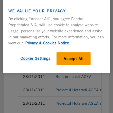
WE VALUE YOUR PRIVACY
By clicking “Accept All”, you agree Fondul
23/11/2011
Punctul 1 AGEA Nota privind alege
Proprietatea S.A. will use cookie to analyse website
usage, personalise your website experience and assist
23/11/2011
Punctul 2 AGEA Modificarea Actu
in our marketing efforts. For more information, you can
view our
Privacy & Cookies Notice
.
23/11/2011
Punctul 3 AGEA Nota privind red
Cookie Settings
Accept All
23/11/2011
Procura AGEA
23/11/2011
Buletin de vot AGEA
23/11/2011
Proiectul Hotararii AGEA nr. 1/
23/11/2011
Proiectul Hotararii AGEA nr. 2/