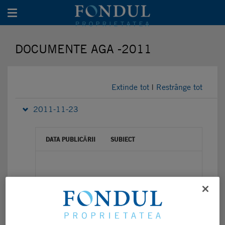
Toggle navigation
DOCUMENTE AGA -2011
Extinde tot
|
Restrânge tot
2011-11-23
DATA PUBLICĂRII
SUBIECT
23/11/2012
Convocator AGEA si AGOA - FP
23/11/2011
Procedura AGA