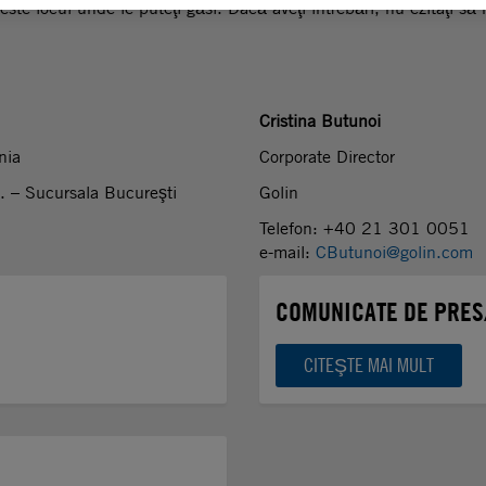
este locul unde le puteţi găsi. Dacă aveţi întrebări, nu ezitaţi să 
Cristina Butunoi
nia
Corporate Director
L. – Sucursala Bucureşti
Golin
Telefon: +40 21 301 0051
e-mail:
CButunoi@golin.com
COMUNICATE DE PRE
CITEŞTE MAI MULT