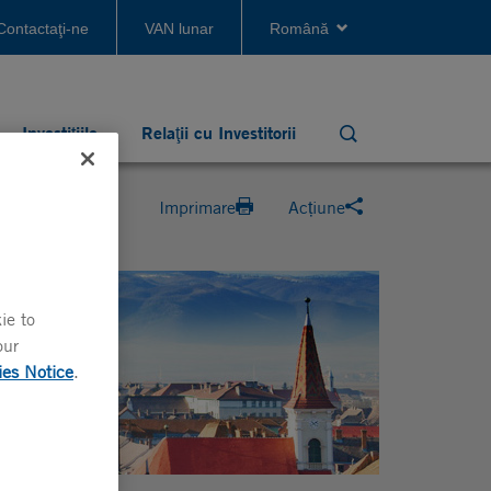
Contactaţi-ne
VAN lunar
Română
Investiţiile
Relaţii cu Investitorii
Search
Imprimare
Acțiune
ie to
our
ies Notice
.