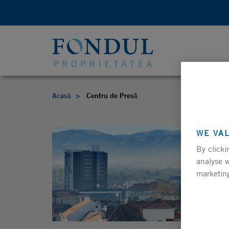
Acasă
Centru de Presă
WE VA
By clicki
analyse w
marketing