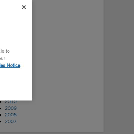
2025
2024
2023
2022
2021
2020
2019
2018
ie to
2017
our
2016
ies Notice
.
2015
2014
2013
2012
2011
2010
2009
2008
2007