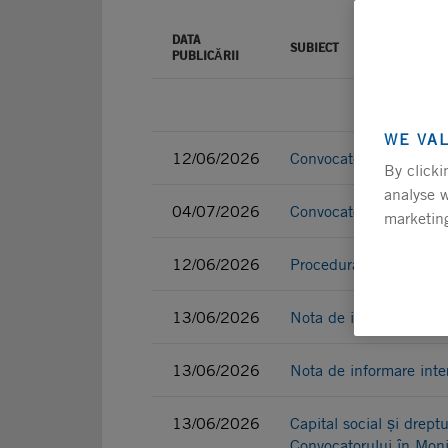
DATA
SUBIECT
PUBLICĂRII
WE VA
12/06/2026
Convocator
By clicki
analyse w
04/07/2026
Convocator completat
marketing
12/06/2026
Procedura AGA
13/06/2026
Nota de informare int
13/06/2026
Nota de informare int
13/06/2026
Capital social și drept
Convocatorului în Moni