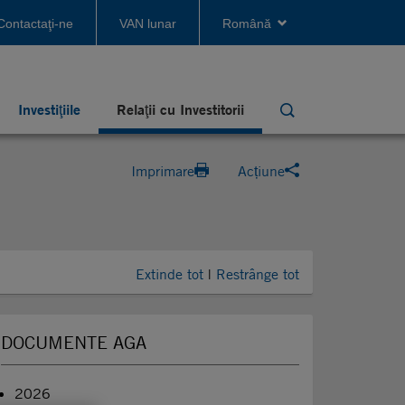
Contactaţi-ne
VAN lunar
Română
Investiţiile
Relaţii cu Investitorii
Search
Imprimare
Acțiune
Extinde tot
|
Restrânge tot
DOCUMENTE AGA
2026