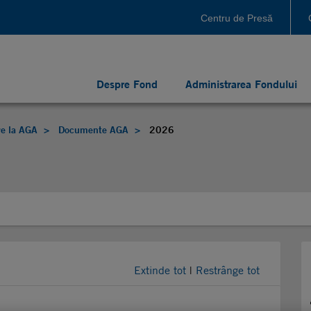
Centru de Presă
Despre Fond
Administrarea Fondului
re la AGA
Documente AGA
2026
Extinde tot
|
Restrânge tot