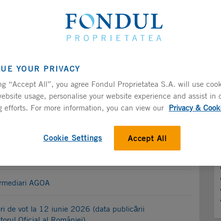
Introducere
LUE YOUR PRIVACY
ng “Accept All”, you agree Fondul Proprietatea S.A. will use cook
ebsite usage, personalise your website experience and assist in 
 efforts. For more information, you can view our
Privacy & Cook
Cookie Settings
Accept All
ermediari AGEA
ermediari AGOA
uri de vot la 12 iunie 2026 (data publicării
torul Oficial al României)