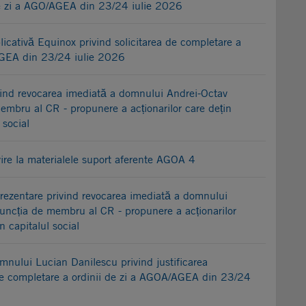
de zi a AGO/AGEA din 23/24 iulie 2026
icativă Equinox privind solicitarea de completare a
AGEA din 23/24 iulie 2026
ind revocarea imediată a domnului Andrei-Octav
embru al CR - propunere a acționarilor care dețin
 social
vire la materialele suport aferente AGOA 4
rezentare privind revocarea imediată a domnului
uncția de membru al CR - propunere a acționarilor
 capitalul social
nului Lucian Danilescu privind justificarea
or de completare a ordinii de zi a AGOA/AGEA din 23/24